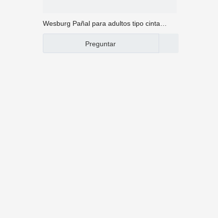
Wesburg Pañal para adultos tipo cinta
pañal para adultos tipo cinturón pañal para
Preguntar
adultos Experimenta la mejor combinación
de comodidad y absorbencia que te
mantiene seco y seguro durante todo el
día.