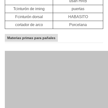
usan HRB
T
cinturón de iming
puertas
F
cinturón dorsal
HABASITO
cortador de arco
Porcelana
Materias primas para pañales