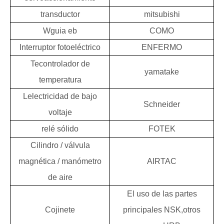
transductor
mitsubishi
W
guia eb
COMO
Interruptor fotoeléctrico
ENFERMO
Te
controlador de
yamatake
temperatura
L
electricidad de bajo
Schneider
voltaje
relé sólido
FOTEK
Cilindro / válvula
magnética / manómetro
AIRTAC
de aire
El uso de las partes
Cojinete
principales
NSK,
otros